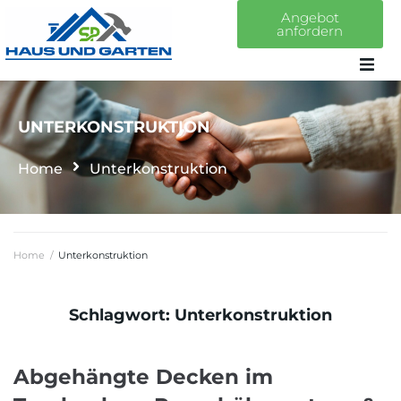
Angebot
anfordern
Home
UNTERKONSTRUKTION
Über uns
Home
Unterkonstruktion
Leistungen
Home
/
Unterkonstruktion
Projekte
Schlagwort:
Unterkonstruktion
Kontakt
Abgehängte Decken im