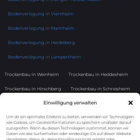
Bodenverlegung in Viernheim
Bodenverlegung in Mannheim
Bodenverlegung in Heidelberg
Bodenverlegung in Lampertheim
Trockenbau in Weinheim
Trockenbau in Heddesheim
Trockenbau in Hirschberg
Trockenbau in Schriesheim
Einwilligung verwalten
Trockenbau in Dossenheim
Trockenbau in Ladenburg
Um dir ein optimales Erlebnis zu bieten, verwenden wir Technologien
Trockenbau in Heppenheim
Trockenbau in Bensheim
wie Cookies, um Geräteinformationen zu speichern und/oder darauf
zuzugreifen. Wenn du diesen Technologien zustimmst, können wir
Trockenbau in Lorsch
Daten wie das Surfverhalten oder eindeutige IDs auf dieser Website
verarbeiten. Wenn du deine Einwilligung nicht erteilst oder