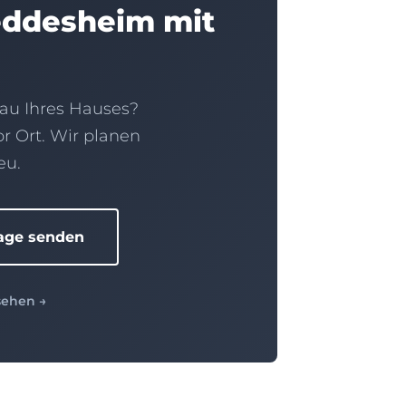
Heddesheim mit
au Ihres Hauses?
or Ort. Wir planen
eu.
rage senden
sehen →