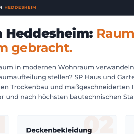
IN
HEDDESHEIM
n Heddesheim:
Raum
rm gebracht.
Raum in modernen Wohnraum verwandeln,
aumaufteilung stellen? SP Haus und Garte
ellen Trockenbau und maßgeschneiderten 
ber und nach höchsten bautechnischen Sta
1
02
Deckenbekleidung