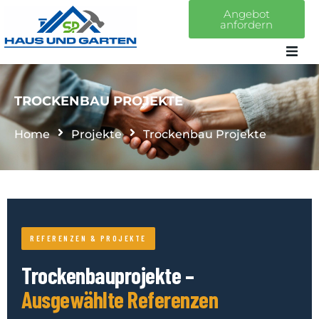
Angebot
anfordern
Home
TROCKENBAU PROJEKTE
Über uns
Home
Projekte
Trockenbau Projekte
Leistungen
Projekte
REFERENZEN & PROJEKTE
Kontakt
Trockenbau­projekte –
Ausgewählte Referenzen