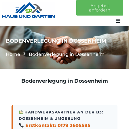
Angebot
anfordern
Home
BODENVERLEGUNG IN DOSSENHEIM
Über uns
Home
Bodenverlegung in Dossenheim
Leistungen
Bodenverlegung in Dossenheim
Projekte
Kontakt
HANDWERKSPARTNER AN DER B3:
DOSSENHEIM & UMGEBUNG
Erstkontakt: 0179 2605585