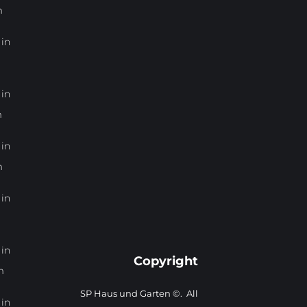
m
in
in
m
in
m
in
in
Copyright
m
SP Haus und Garten ©. All
in