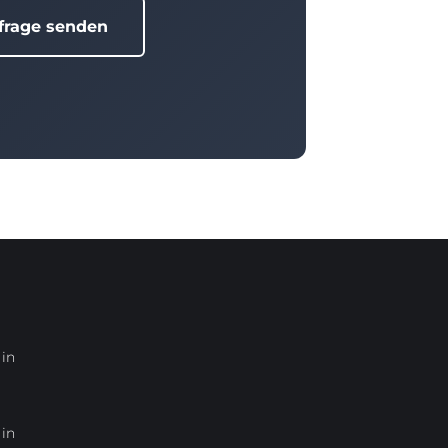
frage senden
in
in