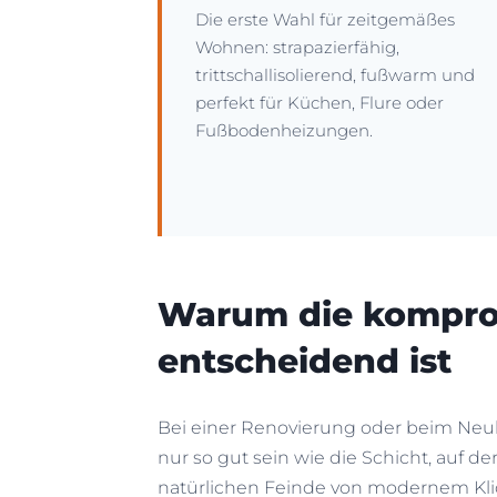
Die erste Wahl für zeitgemäßes
Wohnen: strapazierfähig,
trittschallisolierend, fußwarm und
perfekt für Küchen, Flure oder
Fußbodenheizungen.
Warum die kompro
entscheidend ist
Bei einer Renovierung oder beim Ne
nur so gut sein wie die Schicht, auf de
natürlichen Feinde von modernem Klic