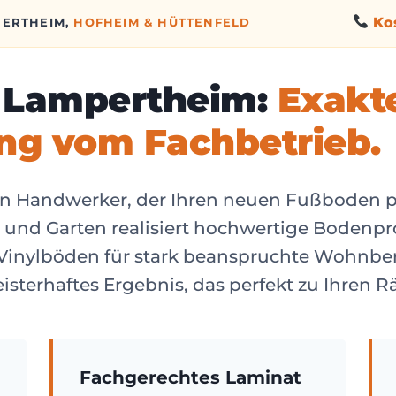
Kos
PERTHEIM,
HOFHEIM & HÜTTENFELD
n Lampertheim:
Exakt
ng vom Fachbetrieb.
en Handwerker, der Ihren neuen Fußboden pr
us und Garten realisiert hochwertige Boden
Vinylböden für stark beanspruchte Wohnber
eisterhaftes Ergebnis, das perfekt zu Ihren 
Fachgerechtes Laminat