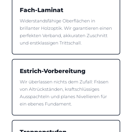
Fach-Laminat
Widerstandsfähige Oberflächen in
brillanter Holzoptik. Wir garantieren einen
perfekten Verband, akkuraten Zuschnitt
und erstklassigen Trittschall.
Estrich-Vorbereitung
Wir überlassen nichts dem Zufall: Fräsen
von Altrückständen, kraftschlüssiges
Ausspachteln und planes Nivellieren für
ein ebenes Fundament.