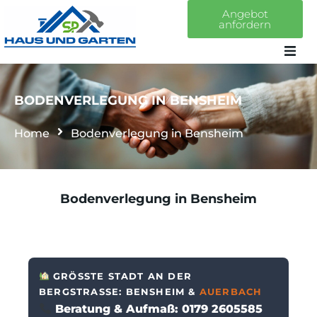
Angebot
anfordern
Home
BODENVERLEGUNG IN BENSHEIM
Über uns
Home
Bodenverlegung in Bensheim
Leistungen
Bodenverlegung in Bensheim
Projekte
Kontakt
GRÖSSTE STADT AN DER B
ERGSTRASSE: BENSHEIM &
AUERBACH
Beratung & Aufmaß: 0179 2605585